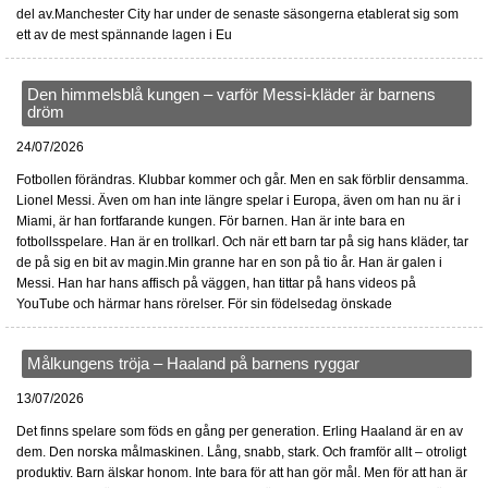
del av.Manchester City har under de senaste säsongerna etablerat sig som
ett av de mest spännande lagen i Eu
Den himmelsblå kungen – varför Messi-kläder är barnens
dröm
24/07/2026
Fotbollen förändras. Klubbar kommer och går. Men en sak förblir densamma.
Lionel Messi. Även om han inte längre spelar i Europa, även om han nu är i
Miami, är han fortfarande kungen. För barnen. Han är inte bara en
fotbollsspelare. Han är en trollkarl. Och när ett barn tar på sig hans kläder, tar
de på sig en bit av magin.Min granne har en son på tio år. Han är galen i
Messi. Han har hans affisch på väggen, han tittar på hans videos på
YouTube och härmar hans rörelser. För sin födelsedag önskade
Målkungens tröja – Haaland på barnens ryggar
13/07/2026
Det finns spelare som föds en gång per generation. Erling Haaland är en av
dem. Den norska målmaskinen. Lång, snabb, stark. Och framför allt – otroligt
produktiv. Barn älskar honom. Inte bara för att han gör mål. Men för att han är