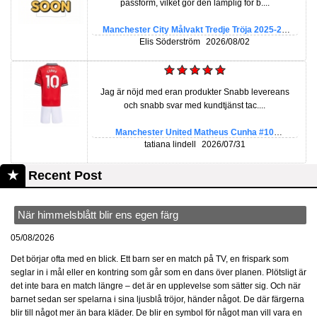
passform, vilket gör den lämplig för b....
Manchester City Målvakt Tredje Tröja 2025-26
Kortärmad
Elis Söderström
2026/08/02
Jag är nöjd med eran produkter Snabb levereans
och snabb svar med kundtjänst tac....
Manchester United Matheus Cunha #10
Hemmatröja Barn 2025-26 Kortärmad (+ Korta
tatiana lindell
2026/07/31
byxor)
Recent Post
När himmelsblått blir ens egen färg
05/08/2026
Det börjar ofta med en blick. Ett barn ser en match på TV, en frispark som
seglar in i mål eller en kontring som går som en dans över planen. Plötsligt är
det inte bara en match längre – det är en upplevelse som sätter sig. Och när
barnet sedan ser spelarna i sina ljusblå tröjor, händer något. De där färgerna
blir till något mer än bara kläder. De blir en symbol för något man vill vara en