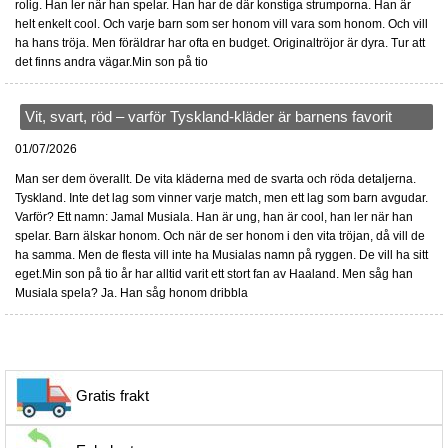
rolig. Han ler när han spelar. Han har de där konstiga strumporna. Han är
helt enkelt cool. Och varje barn som ser honom vill vara som honom. Och vill
ha hans tröja. Men föräldrar har ofta en budget. Originaltröjor är dyra. Tur att
det finns andra vägar.Min son på tio
Vit, svart, röd – varför Tyskland-kläder är barnens favorit
01/07/2026
Man ser dem överallt. De vita kläderna med de svarta och röda detaljerna.
Tyskland. Inte det lag som vinner varje match, men ett lag som barn avgudar.
Varför? Ett namn: Jamal Musiala. Han är ung, han är cool, han ler när han
spelar. Barn älskar honom. Och när de ser honom i den vita tröjan, då vill de
ha samma. Men de flesta vill inte ha Musialas namn på ryggen. De vill ha sitt
eget.Min son på tio år har alltid varit ett stort fan av Haaland. Men såg han
Musiala spela? Ja. Han såg honom dribbla
Gratis frakt