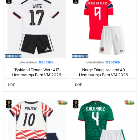
958.31SEK
958.31SEK
383.30SEK
383.30SEK
Tyskland Florian Wirtz #17
Norge Erling Haaland #9
Hemmatröja Barn VM 2026
Hemmatröja Barn VM 2026
Kortärmad (+ Korta byxor)-201
Kortärmad (+ Korta byxor)-216
KÖP
KÖP