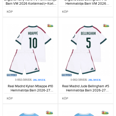
Barn VM 2026 Kortärmad (+ Korta
Hemmatröja Barn VM 2026
byxor)-126
Kortärmad (+ Korta byxor)-203
KÖP
KÖP
1 002.58SEK
1 002.58SEK
286.30SEK
286.30SEK
Real Madrid Kylian Mbappe #10
Real Madrid Jude Bellingham #5
Hemmatröja Barn 2026-27
Hemmatröja Barn 2026-27
Kortärmad (+ Korta byxor)-734
Kortärmad (+ Korta byxor)-741
KÖP
KÖP