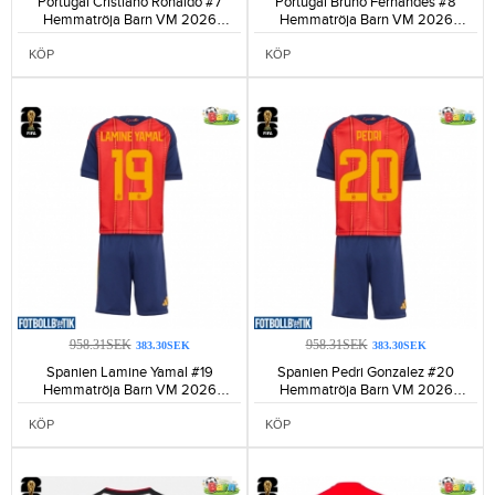
Portugal Cristiano Ronaldo #7
Portugal Bruno Fernandes #8
Hemmatröja Barn VM 2026
Hemmatröja Barn VM 2026
Kortärmad (+ Korta byxor)-255
Kortärmad (+ Korta byxor)-144
KÖP
KÖP
958.31SEK
958.31SEK
383.30SEK
383.30SEK
Spanien Lamine Yamal #19
Spanien Pedri Gonzalez #20
Hemmatröja Barn VM 2026
Hemmatröja Barn VM 2026
Kortärmad (+ Korta byxor)-249
Kortärmad (+ Korta byxor)-199
KÖP
KÖP