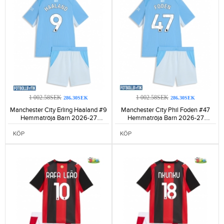
1 002.58SEK
1 002.58SEK
286.30SEK
286.30SEK
Manchester City Erling Haaland #9
Manchester City Phil Foden #47
Hemmatröja Barn 2026-27
Hemmatröja Barn 2026-27
Kortärmad (+ Korta byxor)-694
Kortärmad (+ Korta byxor)-575
KÖP
KÖP