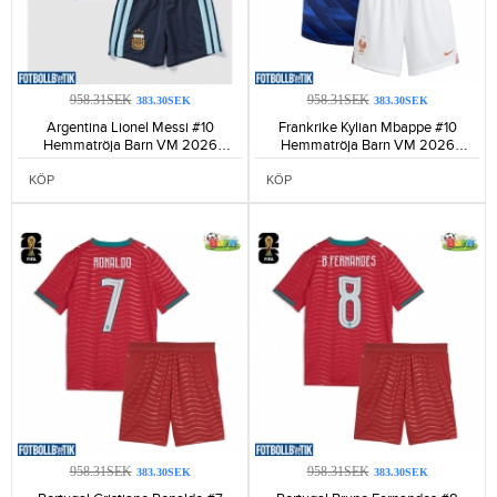
958.31SEK
958.31SEK
383.30SEK
383.30SEK
Argentina Lionel Messi #10
Frankrike Kylian Mbappe #10
Hemmatröja Barn VM 2026
Hemmatröja Barn VM 2026
Kortärmad (+ Korta byxor)-378
Kortärmad (+ Korta byxor)-222
KÖP
KÖP
958.31SEK
958.31SEK
383.30SEK
383.30SEK