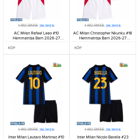
1 002.58SEK
1 002.58SEK
286.30SEK
286.30SEK
AC Milan Rafael Leao #10
AC Milan Christopher Nkunku #18
Hemmatröja Barn 2026-27
Hemmatröja Barn 2026-27
Kortärmad (+ Korta byxor)-486
Kortärmad (+ Korta byxor)-483
KÖP
KÖP
1 002.58SEK
1 002.58SEK
286.30SEK
286.30SEK
Inter Milan Lautaro Martinez #10
Inter Milan Nicolo Barella #23