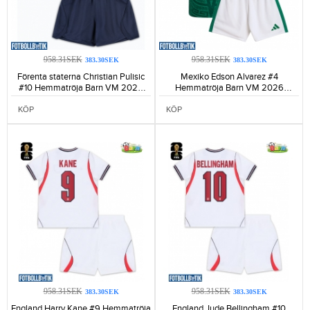
958.31SEK
958.31SEK
383.30SEK
383.30SEK
Förenta staterna Christian Pulisic
Mexiko Edson Alvarez #4
#10 Hemmatröja Barn VM 2026
Hemmatröja Barn VM 2026
Kortärmad (+ Korta byxor)-212
Kortärmad (+ Korta byxor)-168
KÖP
KÖP
958.31SEK
958.31SEK
383.30SEK
383.30SEK
England Harry Kane #9 Hemmatröja
England Jude Bellingham #10