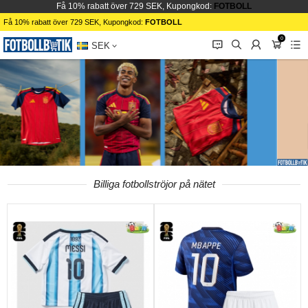
Få 10% rabatt över 729 SEK, Kupongkod:
FOTBOLL
Få 10% rabatt över 729 SEK, Kupongkod:
FOTBOLL
0
󰂱
󰂨
󰃳
󰃦
󰃖
SEK
Billiga fotbollströjor på nätet