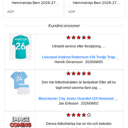
Hemmatröja Barn 2026-27
Hemmatröja Barn 2026-27
Kortärmad (+ Korta byxor)-512
Kortärmad (+ Korta byxor)-480
KÖP
KÖP
Kundrecensioner
Utmärkt service efter försäljning.....
Liverpool Andrew Robertson #26 Tredje Tröja
2025-26 Kortärmad
Henrik Göransson
2026/08/05
Den här fotbollsdräkten är fantastisk! Efter att ha
tagit emot varorna fann jag ....
Manchester City Josko Gvardiol #24 Hemmatröja
Barn 2025-26 Kortärmad (+ Korta byxor)
Jan Eriksson
2026/08/02
Denna fotbollströja har en lös och bekväm