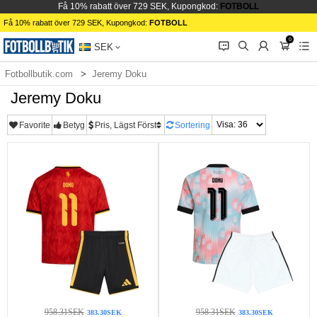
Få 10% rabatt över 729 SEK, Kupongkod:
FOTBOLL
Få 10% rabatt över 729 SEK, Kupongkod:
FOTBOLL
0
󰂱
󰂨
󰃳
󰃦
󰃖
SEK
Fotbollbutik.com
Jeremy Doku
Jeremy Doku
Favorite
Betyg
Pris, Lägst Först
Sortering
958.31SEK
958.31SEK
383.30SEK
383.30SEK