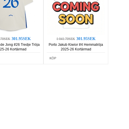
301.95SEK
301.95SEK
1.70SEK
1 041.70SEK
 de Jong #26 Tredje Tröja
Porto Jakub Kiwior #4 Hemmatröja
25-26 Kortärmad
2025-26 Kortärmad
KÖP