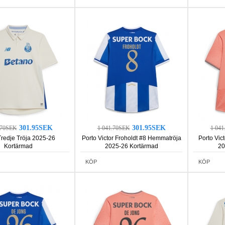
301.95SEK
301.95SEK
.70SEK
1 041.70SEK
1 04
Tredje Tröja 2025-26
Porto Victor Froholdt #8 Hemmatröja
Porto Vict
Kortärmad
2025-26 Kortärmad
20
KÖP
KÖP