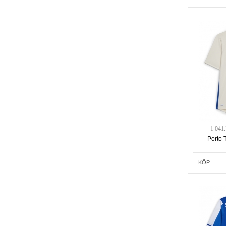
1 041
Porto 
KÖP