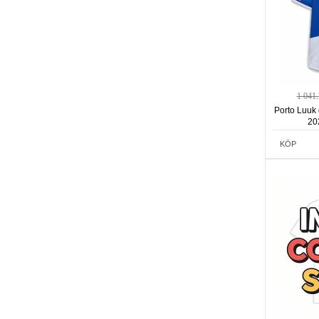
1 041
Porto Luuk
20
KÖP