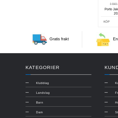
1 041
Porto Jak
20
KÖP
Gratis frakt
Enk
KATEGORIER
KUN
Klubblag
K
Landslag
F
Barn
H
Dam
S