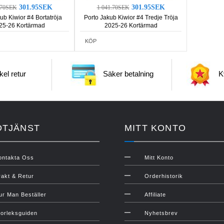
301.95SEK
301.95SEK
.70SEK
1 041.70SEK
ub Kiwior #4 Bortatröja
Porto Jakub Kiwior #4 Tredje Tröja
25-26 Kortärmad
2025-26 Kortärmad
KÖP
el retur
Säker betalning
Kv
DTJÄNST
MITT KONTO
ontakta Oss
Mitt Konto
rakt & Retur
Orderhistorik
ur Man Beställer
Affiliate
torleksguiden
Nyhetsbrev