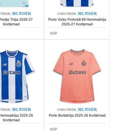
301.95SEK
301.95SEK
1.70SEK
1 041.70SEK
Tredje Tröja 2026-27
Porto Victor Froholdt #8 Hemmatröja
Kortärmad
2026-27 Kortärmad
KÖP
301.95SEK
301.95SEK
1.70SEK
1 041.70SEK
 Hemmatröja 2025-26
Porto Bortatröja 2025-26 Kortärmad
Kortärmad
KÖP