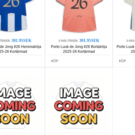
301.95SEK
301.95SEK
.70SEK
1 041.70SEK
1 04
 de Jong #26 Hemmatröja
Porto Luuk de Jong #26 Bortatröja
Porto Luuk
25-26 Kortärmad
2025-26 Kortärmad
20
KÖP
KÖP