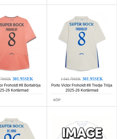
301.95SEK
301.95SEK
1.70SEK
1 041.70SEK
or Froholdt #8 Bortatröja
Porto Victor Froholdt #8 Tredje Tröja
25-26 Kortärmad
2025-26 Kortärmad
KÖP