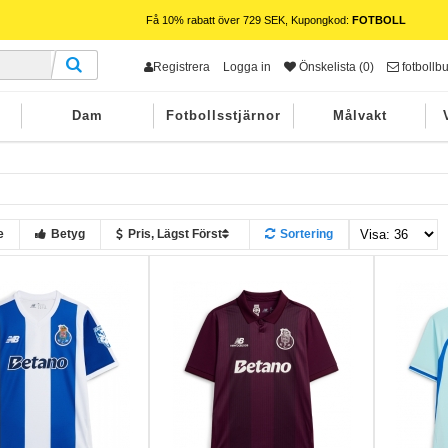
Få 10% rabatt över 729 SEK, Kupongkod:
FOTBOLL
Registrera
Logga in
Önskelista (0)
fotbollb
Dam
Fotbollsstjärnor
Målvakt
e
Betyg
Pris, Lägst Först
Sortering