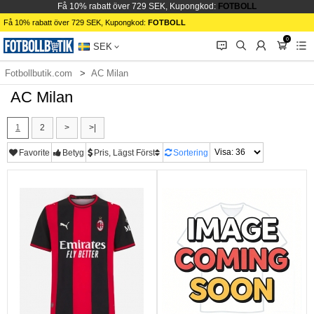
Få 10% rabatt över 729 SEK, Kupongkod:
FOTBOLL
Få 10% rabatt över 729 SEK, Kupongkod:
FOTBOLL
0
󰂱
󰂨
󰃳
󰃦
󰃖
SEK
Fotbollbutik.com
AC Milan
AC Milan
1
2
>
>|
Favorite
Betyg
Pris, Lägst Först
Sortering