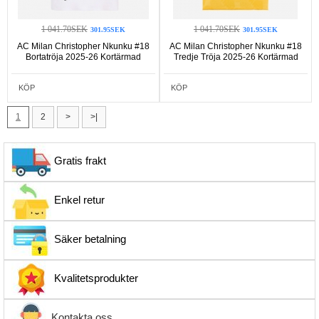
1 041.70SEK
1 041.70SEK
301.95SEK
301.95SEK
AC Milan Christopher Nkunku #18
AC Milan Christopher Nkunku #18
Bortatröja 2025-26 Kortärmad
Tredje Tröja 2025-26 Kortärmad
KÖP
KÖP
1
2
>
>|
Gratis frakt
Enkel retur
Säker betalning
Kvalitetsprodukter
Kontakta oss