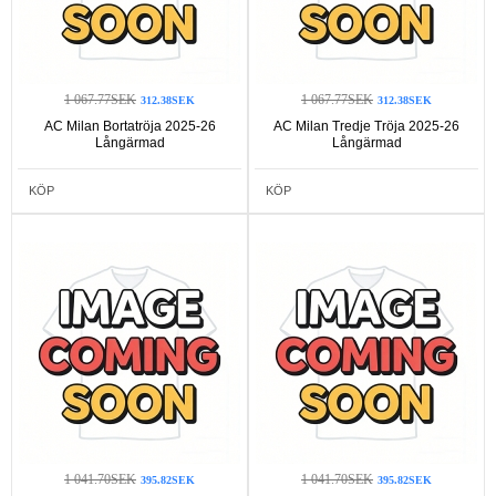
1 067.77SEK
1 067.77SEK
312.38SEK
312.38SEK
AC Milan Bortatröja 2025-26
AC Milan Tredje Tröja 2025-26
Långärmad
Långärmad
KÖP
KÖP
1 041.70SEK
1 041.70SEK
395.82SEK
395.82SEK