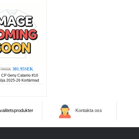
301.95SEK
1.70SEK
g CP Geny Catamo #10
röja 2025-26 Kortärmad
alitetsprodukter
Kontakta oss