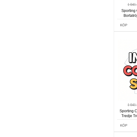
1 041
Sporting
Bortatr
KÖP
1 041
Sporting 
Tredje T
KÖP