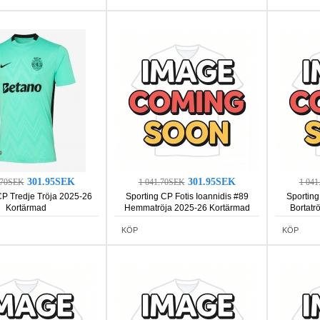
301.95SEK
301.95SEK
.70SEK
1 041.70SEK
1 04
CP Tredje Tröja 2025-26
Sporting CP Fotis Ioannidis #89
Sporting
Kortärmad
Hemmatröja 2025-26 Kortärmad
Bortatr
KÖP
KÖP