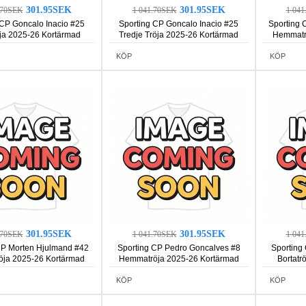
301.95SEK
301.95SEK
.70SEK
1 041.70SEK
1 04
 CP Goncalo Inacio #25
Sporting CP Goncalo Inacio #25
Sporting 
öja 2025-26 Kortärmad
Tredje Tröja 2025-26 Kortärmad
Hemmatr
KÖP
KÖP
301.95SEK
301.95SEK
.70SEK
1 041.70SEK
1 04
CP Morten Hjulmand #42
Sporting CP Pedro Goncalves #8
Sporting
röja 2025-26 Kortärmad
Hemmatröja 2025-26 Kortärmad
Bortatr
KÖP
KÖP