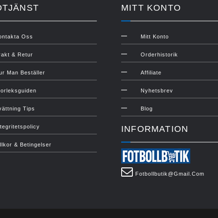
DTJÄNST
MITT KONTO
ontakta Oss
Mitt Konto
rakt & Retur
Orderhistorik
ur Man Beställer
Affiliate
torleksguiden
Nyhetsbrev
vättning Tips
Blog
tegritetspolicy
INFORMATION
illkor & Betingelser
Fotbollbutik@gmail.com