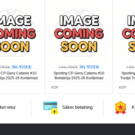
301.95SEK
301.95SEK
.70SEK
1 041.70SEK
1 04
g CP Geny Catamo #10
Sporting CP Geny Catamo #10
Sportin
ja 2025-26 Kortärmad
Bortatröja 2025-26 Kortärmad
Tredje T
KÖP
KÖP
el retur
Säker betalning
Kv