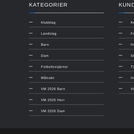
KATEGORIER
KUN
Klubblag
K
Landslag
F
Barn
H
Dam
S
Fotbollsstjärnor
T
Målvakt
In
VM 2026 Barn
V
VM 2026 Herr
VM 2026 Dam