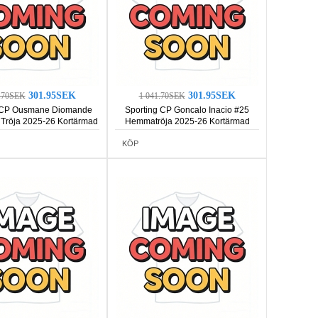
301.95SEK
301.95SEK
1.70SEK
1 041.70SEK
 CP Ousmane Diomande
Sporting CP Goncalo Inacio #25
 Tröja 2025-26 Kortärmad
Hemmatröja 2025-26 Kortärmad
KÖP