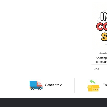
1 041
Sportin
Hemmatrö
KÖP
Gratis frakt
Enk