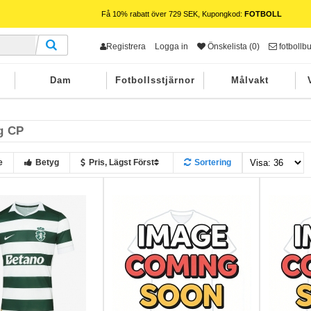
Få 10% rabatt över 729 SEK, Kupongkod:
FOTBOLL
Registrera
Logga in
Önskelista (0)
fotbollb
Dam
Fotbollsstjärnor
Målvakt
g CP
e
Betyg
Pris, Lägst Först
Sortering