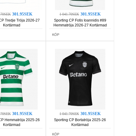
301.95SEK
301.95SEK
1.70SEK
1 041.70SEK
CP Tredje Tröja 2026-27
Sporting CP Fotis Ioannidis #89
Kortärmad
Hemmatröja 2026-27 Kortärmad
KÖP
301.95SEK
301.95SEK
1.70SEK
1 041.70SEK
 CP Hemmatröja 2025-26
Sporting CP Bortatröja 2025-26
Kortärmad
Kortärmad
KÖP