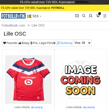
Få 10% rabatt över 729 SEK, Kupongkod:
FOTBOLL
Få 10% rabatt över 729 SEK, Kupongkod:
FOTBOLL
0
󰂱
󰂨
󰃳
󰃦
󰃖
SEK
Fotbollbutik.com
Lille OSC
Lille OSC
Favorite
Betyg
Pris, Lägst Först
Sortering
1 041.70SEK
1 041.70SEK
301.95SEK
301.95SEK