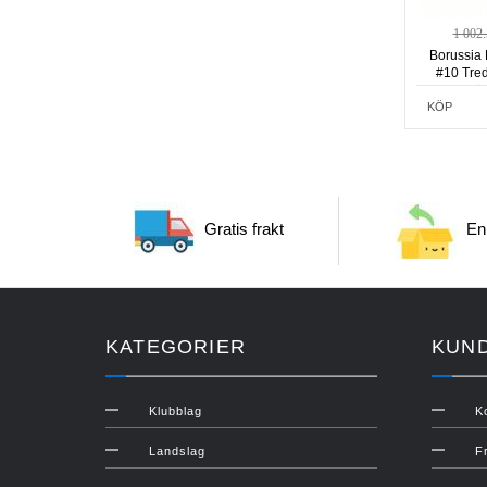
1 002
Borussia 
#10 Tred
Kortä
KÖP
Gratis frakt
Enk
KATEGORIER
KUN
Klubblag
K
Landslag
F