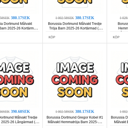
380.17SEK
380.17SEK
.58SEK
1 002.58SEK
1 02
ia Dortmund Målvakt
Borussia Dortmund Målvakt Tredje
Boruss
 Barn 2025-26 Kortärmad
Tröja Barn 2025-26 Kortärmad (+
Hemma
(+ Korta byxor)
Korta byxor)
Långä
KÖP
KÖP
390.60SEK
380.17SEK
.66SEK
1 002.58SEK
1 00
Dortmund Målvakt Tredje
Borussia Dortmund Gregor Kobel #1
Borussia D
n 2025-26 Långärmad (+
Målvakt Hemmatröja Barn 2025-26
Målvakt 
Korta byxor)
Kortärmad (+ Korta byxor)
Kortä