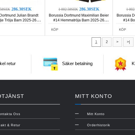
286.30SEK
286.30SEK
.58SEK
1 002.58SEK
1 00
Dortmund Julian Brandt
Borussia Dortmund Maximilian Beier
Borussia D
je Tröja Barn 2025-26
#14 Hemmatröja Barn 2025-26
#14 Bo
rmad (+ Korta byxor)
Kortärmad (+ Korta byxor)
Kortä
KÖP
KÖP
1
2
>
>|
el retur
Säker betalning
Kv
DTJÄNST
MITT KONTO
ontakta Oss
Mitt Konto
rakt & Retur
Orderhistorik