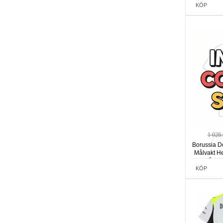
KÖP
1 028
Borussia D
Målvakt H
Långär
KÖP