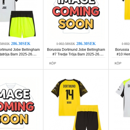
286.30SEK
286.30SEK
.58SEK
1 002.58SEK
1 00
ortmund Jobe Bellingham
Borussia Dortmund Jobe Bellingham
Borussia
tatröja Barn 2025-26
#7 Tredje Tröja Barn 2025-26
#10 Hem
rmad (+ Korta byxor)
Kortärmad (+ Korta byxor)
Kortä
KÖP
KÖP