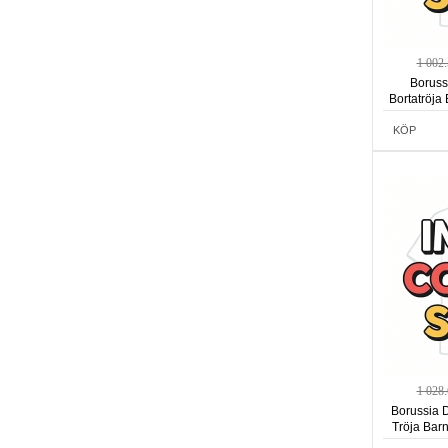
1 002
Boruss
Bortatröja
KÖP
1 028
Borussia 
Tröja Bar