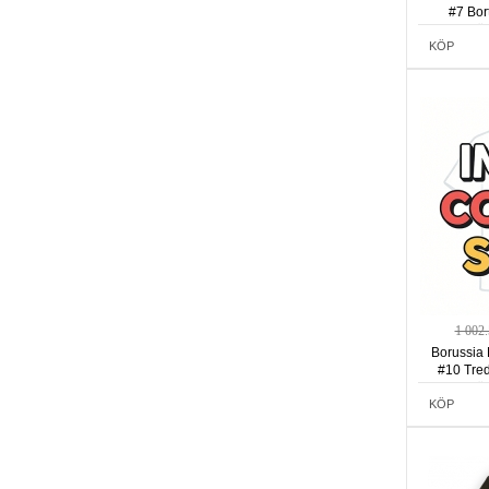
#7 Bor
Kortä
KÖP
1 002
Borussia 
#10 Tred
Kortä
KÖP