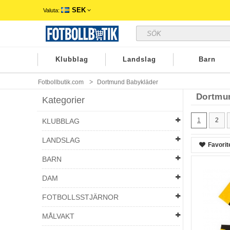
SEK
Valuta:
Klubblag
Landslag
Barn
Fotbollbutik.com
Dortmund Babykläder
Dortmu
Kategorier
1
2
KLUBBLAG
LANDSLAG
Favorit
BARN
DAM
FOTBOLLSSTJÄRNOR
MÅLVAKT