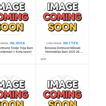
286.30SEK
380.17SEK
2.58SEK
1 002.58SEK
ortmund Tredje Tröja Barn
Borussia Dortmund Målvakt
ortärmad (+ Korta byxor)
Hemmatröja Barn 2025-26
Kortärmad (+ Korta byxor)
KÖP