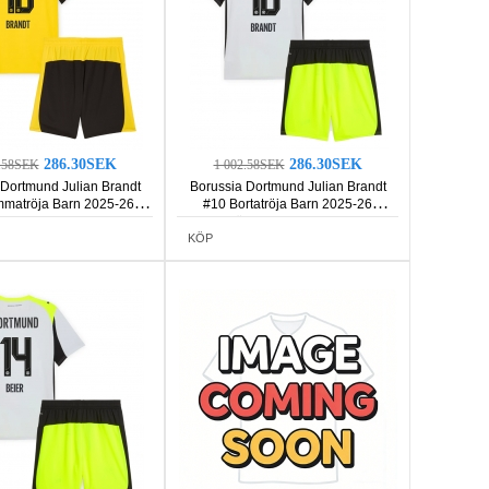
286.30SEK
286.30SEK
2.58SEK
1 002.58SEK
 Dortmund Julian Brandt
Borussia Dortmund Julian Brandt
matröja Barn 2025-26
#10 Bortatröja Barn 2025-26
rmad (+ Korta byxor)
Kortärmad (+ Korta byxor)
KÖP