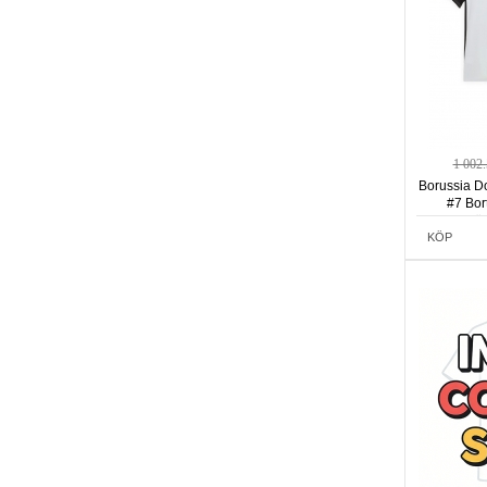
1 002
Borussia D
#7 Bor
Kortä
KÖP