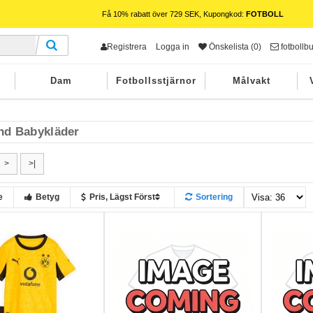
Få 10% rabatt över 729 SEK, Kupongkod:
FOTBOLL
Registrera
Logga in
Önskelista (0)
fotbollb
Dam
Fotbollsstjärnor
Målvakt
nd Babykläder
>
>|
e
Betyg
Pris, Lägst Först
Sortering