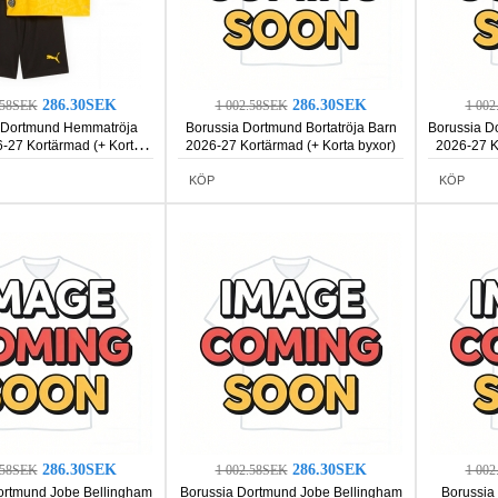
286.30SEK
286.30SEK
.58SEK
1 002.58SEK
1 00
 Dortmund Hemmatröja
Borussia Dortmund Bortatröja Barn
Borussia D
-27 Kortärmad (+ Korta
2026-27 Kortärmad (+ Korta byxor)
2026-27 K
byxor)
KÖP
KÖP
286.30SEK
286.30SEK
.58SEK
1 002.58SEK
1 00
ortmund Jobe Bellingham
Borussia Dortmund Jobe Bellingham
Borussia