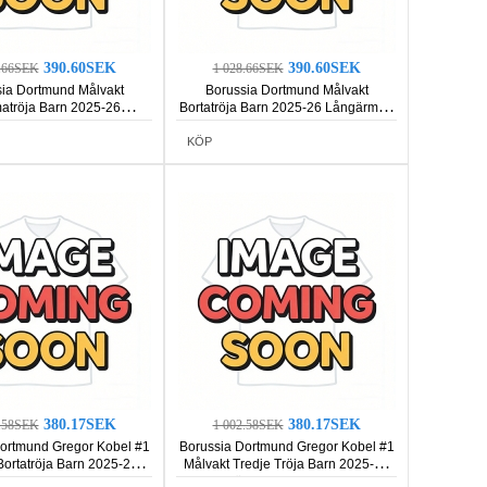
390.60SEK
390.60SEK
8.66SEK
1 028.66SEK
ia Dortmund Målvakt
Borussia Dortmund Målvakt
tröja Barn 2025-26
Bortatröja Barn 2025-26 Långärmad
rmad (+ Korta byxor)
(+ Korta byxor)
KÖP
380.17SEK
380.17SEK
2.58SEK
1 002.58SEK
ortmund Gregor Kobel #1
Borussia Dortmund Gregor Kobel #1
Bortatröja Barn 2025-26
Målvakt Tredje Tröja Barn 2025-26
rmad (+ Korta byxor)
Kortärmad (+ Korta byxor)