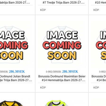
tatröja Barn 2026-27
#7 Tredje Tröja Barn 2026-27
#10 Hem
rmad (+ Korta byxor)
Kortärmad (+ Korta byxor)
Kortä
KÖP
KÖP
286.30SEK
286.30SEK
.58SEK
1 002.58SEK
1 00
Dortmund Julian Brandt
Borussia Dortmund Maximilian Beier
Borussia D
je Tröja Barn 2026-27
#14 Hemmatröja Barn 2026-27
#14 Bo
rmad (+ Korta byxor)
Kortärmad (+ Korta byxor)
Kortä
KÖP
KÖP