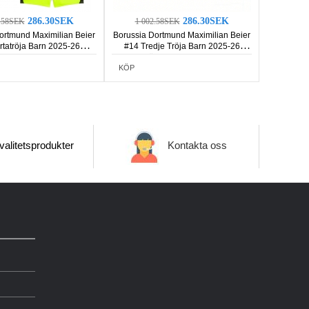
286.30SEK
286.30SEK
2.58SEK
1 002.58SEK
ortmund Maximilian Beier
Borussia Dortmund Maximilian Beier
rtatröja Barn 2025-26
#14 Tredje Tröja Barn 2025-26
rmad (+ Korta byxor)
Kortärmad (+ Korta byxor)
KÖP
alitetsprodukter
Kontakta oss