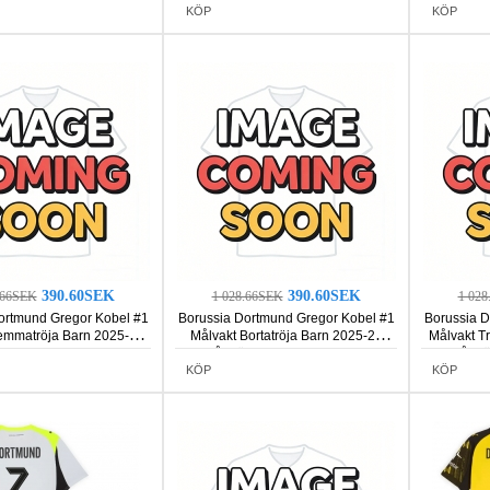
KÖP
KÖP
390.60SEK
390.60SEK
.66SEK
1 028.66SEK
1 02
ortmund Gregor Kobel #1
Borussia Dortmund Gregor Kobel #1
Borussia D
emmatröja Barn 2025-26
Målvakt Bortatröja Barn 2025-26
Målvakt T
mad (+ Korta byxor)
Långärmad (+ Korta byxor)
Långä
KÖP
KÖP