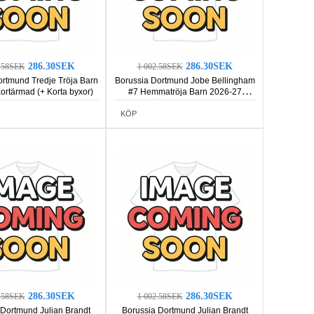
286.30SEK
286.30SEK
2.58SEK
1 002.58SEK
ortmund Tredje Tröja Barn
Borussia Dortmund Jobe Bellingham
ortärmad (+ Korta byxor)
#7 Hemmatröja Barn 2026-27
Kortärmad (+ Korta byxor)
KÖP
286.30SEK
286.30SEK
2.58SEK
1 002.58SEK
 Dortmund Julian Brandt
Borussia Dortmund Julian Brandt