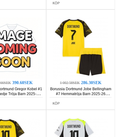
KÖP
390.60SEK
286.30SEK
8.66SEK
1 002.58SEK
ortmund Gregor Kobel #1
Borussia Dortmund Jobe Bellingham
redje Tröja Barn 2025-26
#7 Hemmatröja Barn 2025-26
rmad (+ Korta byxor)
Kortärmad (+ Korta byxor)
KÖP