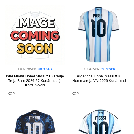
1 002.58SEK
997.42SEK
286.30SEK
398.95SEK
Inter Miami Lionel Messi #10 Tredje
Argentina Lionel Messi #10
Tröja Barn 2026-27 Kortärmad (+
Hemmatröja VM 2026 Kortärmad
Korta byxor)
KÖP
KÖP