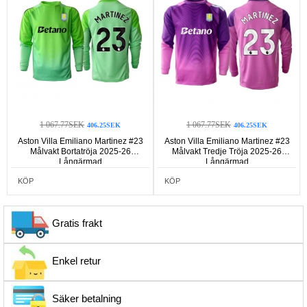
1 067.77SEK
1 067.77SEK
406.25SEK
406.25SEK
Aston Villa Emiliano Martinez #23
Aston Villa Emiliano Martinez #23
Målvakt Bortatröja 2025-26
Målvakt Tredje Tröja 2025-26
Långärmad
Långärmad
KÖP
KÖP
Gratis frakt
Enkel retur
Säker betalning