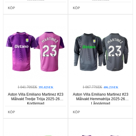
KÖP
KÖP
1 041.70SEK
1 067.77SEK
395.82SEK
406.25SEK
Aston Villa Emiliano Martinez #23
Aston Villa Emiliano Martinez #23
Målvakt Tredje Tröja 2025-26
Målvakt Hemmatröja 2025-26
Kortärmad
Långärmad
KÖP
KÖP