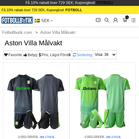
Få 10% rabatt över 729 SEK, Kupongkod:
FOTBOLL
Få 10% rabatt över 729 SEK, Kupongkod:
FOTBOLL
0
󰂱
󰂨
󰃳
󰃦
󰃖
SEK
Fotbollbutik.com
Aston Villa Målvakt
Aston Villa Målvakt
Favorite
Betyg
Pris, Lägst Först
Sortering
1 002.58SEK
1 002.58SEK
380.17SEK
380.17SEK