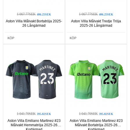
1 067.77SEK
1 067.77SEK
406.25SEK
406.25SEK
Aston Villa Målvakt Bortatröja 2025-
Aston Villa Målvakt Tredje Tröja
26 Långärmad
2025-26 Långärmad
KÖP
KÖP
1 041.70SEK
1 041.70SEK
395.82SEK
395.82SEK
Aston Villa Emiliano Martinez #23
Aston Villa Emiliano Martinez #23
Målvakt Hemmatröja 2025-26
Målvakt Bortatröja 2025-26
Kortärmad
Kortärmad