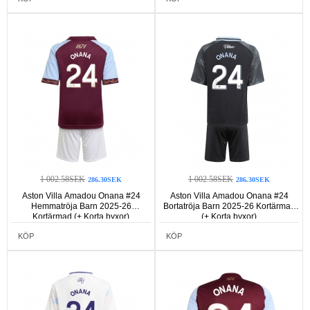
1 002.58SEK
1 002.58SEK
286.30SEK
286.30SEK
Aston Villa Amadou Onana #24
Aston Villa Amadou Onana #24
Hemmatröja Barn 2025-26
Bortatröja Barn 2025-26 Kortärmad
Kortärmad (+ Korta byxor)
(+ Korta byxor)
KÖP
KÖP