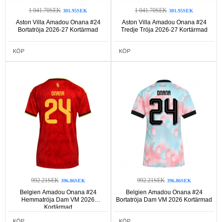
1 041.70SEK
1 041.70SEK
301.95SEK
301.95SEK
Aston Villa Amadou Onana #24
Aston Villa Amadou Onana #24
Bortatröja 2026-27 Kortärmad
Tredje Tröja 2026-27 Kortärmad
KÖP
KÖP
992.21SEK
992.21SEK
396.86SEK
396.86SEK
Belgien Amadou Onana #24
Belgien Amadou Onana #24
Hemmatröja Dam VM 2026
Bortatröja Dam VM 2026 Kortärmad
Kortärmad
KÖP
KÖP