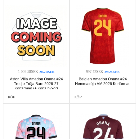
1 002.58SEK
997.42SEK
286.30SEK
398.95SEK
Aston Villa Amadou Onana #24
Belgien Amadou Onana #24
Tredje Tröja Barn 2026-27
Hemmatröja VM 2026 Kortärmad
Kortärmad (+ Korta byxor)
KÖP
KÖP