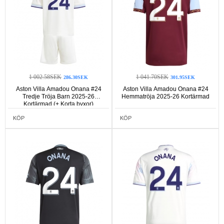
1 002.58SEK
1 041.70SEK
286.30SEK
301.95SEK
Aston Villa Amadou Onana #24
Aston Villa Amadou Onana #24
Tredje Tröja Barn 2025-26
Hemmatröja 2025-26 Kortärmad
Kortärmad (+ Korta byxor)
KÖP
KÖP