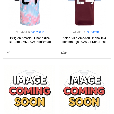
997.42SEK
1 041.70SEK
398.95SEK
301.95SEK
Belgien Amadou Onana #24
Aston Villa Amadou Onana #24
Bortatröja VM 2026 Kortärmad
Hemmatröja 2026-27 Kortärmad
KÖP
KÖP