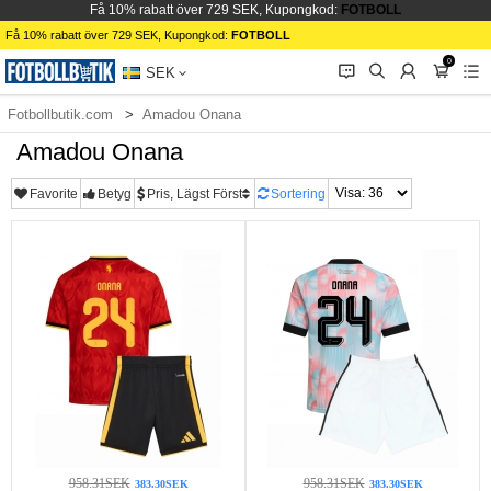
Få 10% rabatt över 729 SEK, Kupongkod:
FOTBOLL
Få 10% rabatt över 729 SEK, Kupongkod:
FOTBOLL
0
󰂱
󰂨
󰃳
󰃦
󰃖
SEK
Fotbollbutik.com
Amadou Onana
Amadou Onana
Favorite
Betyg
Pris, Lägst Först
Sortering
958.31SEK
958.31SEK
383.30SEK
383.30SEK