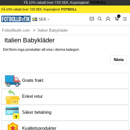
Få 10% rabatt över 729 SEK, Kupongkod:
FOTBOLL
Få 10% rabatt över 729 SEK, Kupongkod:
FOTBOLL
0
󰂱
󰂨
󰃳
󰃦
󰃖
SEK
Fotbollbutik.com
Italien Babykläder
Italien Babykläder
Det finns inga produkter att visa i denna kategori.
Nästa
Gratis frakt
Enkel retur
Säker betalning
Kvalitetsprodukter