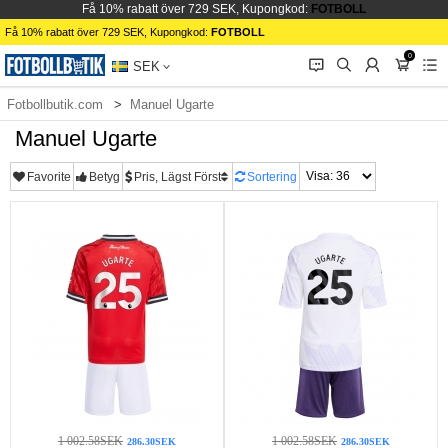
Få 10% rabatt över 729 SEK, Kupongkod:
FOTBOLL
Få 10% rabatt över 729 SEK, Kupongkod:
FOTBOLL
0
󰂱
󰂨
󰃳
󰃦
󰃖
SEK
Fotbollbutik.com
Manuel Ugarte
Manuel Ugarte
Favorite
Betyg
Pris, Lägst Först
Sortering
1 002.58SEK
1 002.58SEK
286.30SEK
286.30SEK