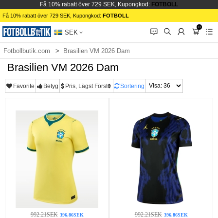
Få 10% rabatt över 729 SEK, Kupongkod:
FOTBOLL
Få 10% rabatt över 729 SEK, Kupongkod:
FOTBOLL
0
󰂱
󰂨
󰃳
󰃦
󰃖
SEK
Fotbollbutik.com
Brasilien VM 2026 Dam
Brasilien VM 2026 Dam
Favorite
Betyg
Pris, Lägst Först
Sortering
992.21SEK
992.21SEK
396.86SEK
396.86SEK