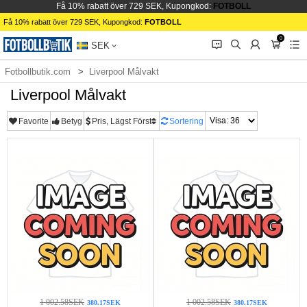
Få 10% rabatt över 729 SEK, Kupongkod:
FOTBOLL
Få 10% rabatt över 729 SEK, Kupongkod:
FOTBOLL
0
󰂱
󰂨
󰃳
󰃦
󰃖
SEK
Fotbollbutik.com
Liverpool Målvakt
Liverpool Målvakt
Favorite
Betyg
Pris, Lägst Först
Sortering
1 002.58SEK
1 002.58SEK
380.17SEK
380.17SEK