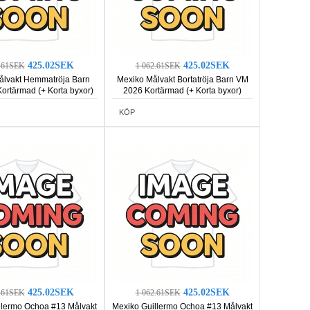
425.02SEK
425.02SEK
2.61SEK
1 062.61SEK
ålvakt Hemmatröja Barn
Mexiko Målvakt Bortatröja Barn VM
ortärmad (+ Korta byxor)
2026 Kortärmad (+ Korta byxor)
KÖP
425.02SEK
425.02SEK
2.61SEK
1 062.61SEK
llermo Ochoa #13 Målvakt
Mexiko Guillermo Ochoa #13 Målvakt