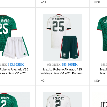
KÖP
KÖP
383.30SEK
383.30SEK
31SEK
958.31SEK
958.
Roberto Alvarado #25
Mexiko Roberto Alvarado #25
Mexi
tröja Barn VM 2026
Bortatröja Barn VM 2026 Kortärmad
Hemma
rmad (+ Korta byxor)
(+ Korta byxor)
Kortä
KÖP
KÖP