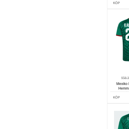
KÖP
958.
Mexiko 
Hemma
Kortä
KÖP