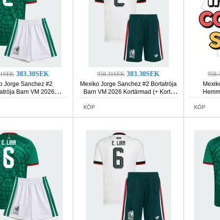
383.30SEK
383.30SEK
31SEK
958.31SEK
958.
o Jorge Sanchez #2
Mexiko Jorge Sanchez #2 Bortatröja
Mexik
tröja Barn VM 2026
Barn VM 2026 Kortärmad (+ Korta
Hemma
rmad (+ Korta byxor)
byxor)
Kortä
KÖP
KÖP