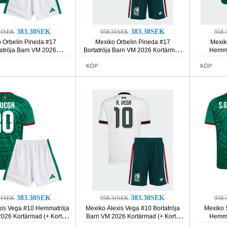
383.30SEK
383.30SEK
31SEK
958.31SEK
958.
 Orbelin Pineda #17
Mexiko Orbelin Pineda #17
Mexik
tröja Barn VM 2026
Bortatröja Barn VM 2026 Kortärmad
Hemma
rmad (+ Korta byxor)
(+ Korta byxor)
Kortä
KÖP
KÖP
383.30SEK
383.30SEK
31SEK
958.31SEK
958.
xis Vega #10 Hemmatröja
Mexiko Alexis Vega #10 Bortatröja
Mexiko 
026 Kortärmad (+ Korta
Barn VM 2026 Kortärmad (+ Korta
Hemma
byxor)
byxor)
Kortä