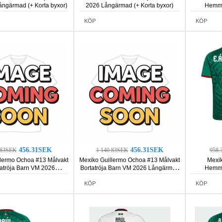
ngärmad (+ Korta byxor)
2026 Långärmad (+ Korta byxor)
Hemma
Kortä
KÖP
KÖP
456.31SEK
456.31SEK
.83SEK
1 140.83SEK
958.
llermo Ochoa #13 Målvakt
Mexiko Guillermo Ochoa #13 Målvakt
Mexik
tröja Barn VM 2026
Bortatröja Barn VM 2026 Långärmad
Hemma
mad (+ Korta byxor)
(+ Korta byxor)
Kortä
KÖP
KÖP