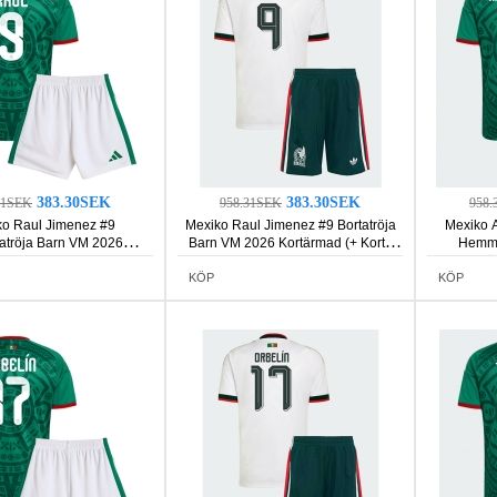
383.30SEK
383.30SEK
31SEK
958.31SEK
958.
o Raul Jimenez #9
Mexiko Raul Jimenez #9 Bortatröja
Mexiko 
tröja Barn VM 2026
Barn VM 2026 Kortärmad (+ Korta
Hemma
rmad (+ Korta byxor)
byxor)
Kortä
KÖP
KÖP