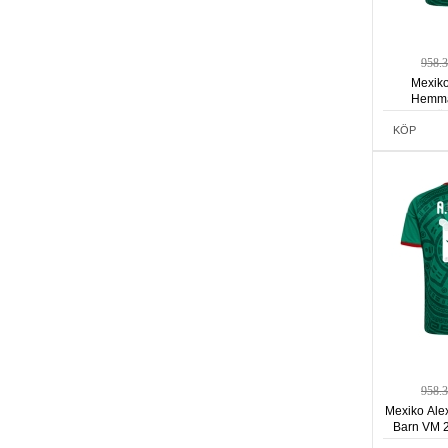
958.
Mexiko
Hemma
Kortä
KÖP
958.
Mexiko Ale
Barn VM 2