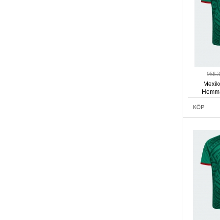
958.
Mexik
Hemma
Kortä
KÖP