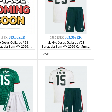
383.30SEK
383.30SEK
31SEK
958.31SEK
o Jesus Gallardo #23
Mexiko Jesus Gallardo #23
tröja Barn VM 2026
Bortatröja Barn VM 2026 Kortärmad
rmad (+ Korta byxor)
(+ Korta byxor)
KÖP