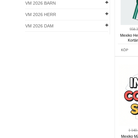
VM 2026 BARN
VM 2026 HERR
VM 2026 DAM
958.
Mexiko He
Kortä
KÖP
1 140
Mexiko Må