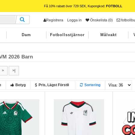
Få 10% rabatt över 729 SEK, Kupongkod:
FOTBOLL
Registrera
Logga in
Önskelista (0)
fotbollb
Dam
Fotbollsstjärnor
Målvakt
VM 2026 Barn
>
>|
e
Betyg
Pris, Lägst Först
Sortering