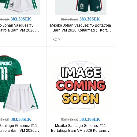
383.30SEK
383.30SEK
31SEK
958.31SEK
o Johan Vasquez #5
Mexiko Johan Vasquez #5 Bortatröja
tröja Barn VM 2026
Barn VM 2026 Kortärmad (+ Korta
rmad (+ Korta byxor)
byxor)
KÖP
383.30SEK
383.30SEK
31SEK
958.31SEK
Santiago Gimenez #11
Mexiko Santiago Gimenez #11
tröja Barn VM 2026
Bortatröja Barn VM 2026 Kortärmad
rmad (+ Korta byxor)
(+ Korta byxor)