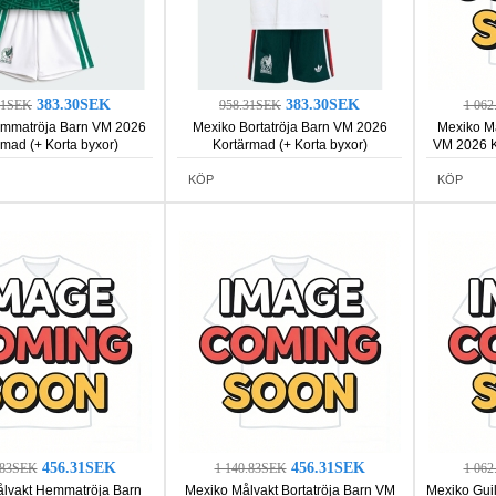
383.30SEK
383.30SEK
31SEK
958.31SEK
1 06
mmatröja Barn VM 2026
Mexiko Bortatröja Barn VM 2026
Mexiko M
rmad (+ Korta byxor)
Kortärmad (+ Korta byxor)
VM 2026 K
KÖP
KÖP
456.31SEK
456.31SEK
.83SEK
1 140.83SEK
1 06
lvakt Hemmatröja Barn
Mexiko Målvakt Bortatröja Barn VM
Mexiko Gui