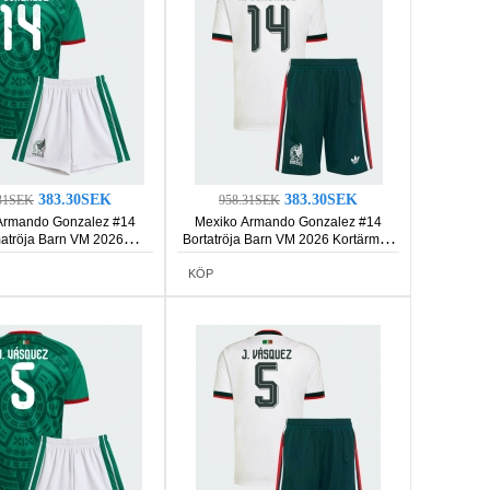
383.30SEK
383.30SEK
31SEK
958.31SEK
Armando Gonzalez #14
Mexiko Armando Gonzalez #14
tröja Barn VM 2026
Bortatröja Barn VM 2026 Kortärmad
rmad (+ Korta byxor)
(+ Korta byxor)
KÖP