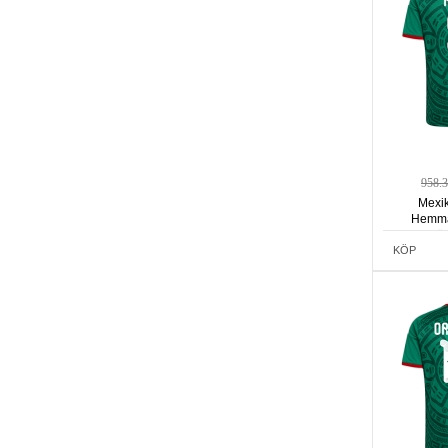
958.
Mexik
Hemma
Kortä
KÖP