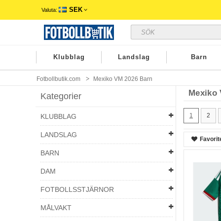
SEK
Valuta:
Klubblag
Landslag
Barn
Fotbollbutik.com
Mexiko VM 2026 Barn
Mexiko 
Kategorier
1
2
KLUBBLAG
LANDSLAG
Favorit
BARN
DAM
FOTBOLLSSTJÄRNOR
MÅLVAKT