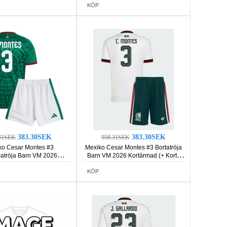
KÖP
383.30SEK
383.30SEK
31SEK
958.31SEK
ko Cesar Montes #3
Mexiko Cesar Montes #3 Bortatröja
tröja Barn VM 2026
Barn VM 2026 Kortärmad (+ Korta
rmad (+ Korta byxor)
byxor)
KÖP