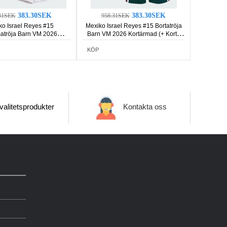
383.30SEK
383.30SEK
31SEK
958.31SEK
ko Israel Reyes #15
Mexiko Israel Reyes #15 Bortatröja
tröja Barn VM 2026
Barn VM 2026 Kortärmad (+ Korta
rmad (+ Korta byxor)
byxor)
KÖP
alitetsprodukter
Kontakta oss