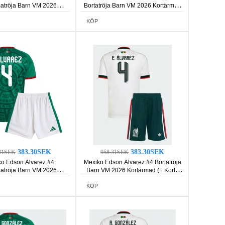
tröja Barn VM 2026
Bortatröja Barn VM 2026 Kortärmad
rmad (+ Korta byxor)
(+ Korta byxor)
KÖP
383.30SEK
383.30SEK
31SEK
958.31SEK
o Edson Alvarez #4
Mexiko Edson Alvarez #4 Bortatröja
tröja Barn VM 2026
Barn VM 2026 Kortärmad (+ Korta
rmad (+ Korta byxor)
byxor)
KÖP