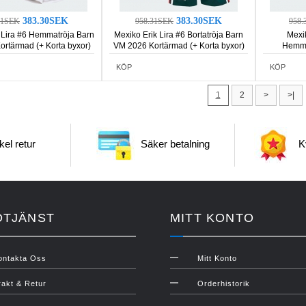
383.30SEK
383.30SEK
31SEK
958.31SEK
958.
 Lira #6 Hemmatröja Barn
Mexiko Erik Lira #6 Bortatröja Barn
Mexi
rtärmad (+ Korta byxor)
VM 2026 Kortärmad (+ Korta byxor)
Hemma
Kortä
KÖP
KÖP
1
2
>
>|
el retur
Säker betalning
Kv
DTJÄNST
MITT KONTO
ontakta Oss
Mitt Konto
rakt & Retur
Orderhistorik