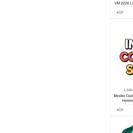
VM 2026 Lå
KÖP
1 140
Mexiko Gui
Hemma
Långär
KÖP