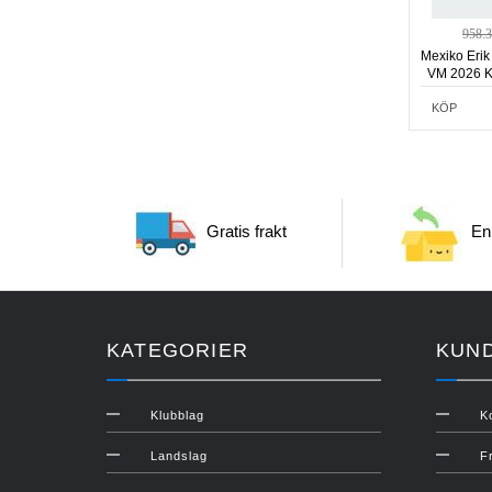
958.
Mexiko Erik
VM 2026 Ko
KÖP
Gratis frakt
Enk
KATEGORIER
KUN
Klubblag
K
Landslag
F