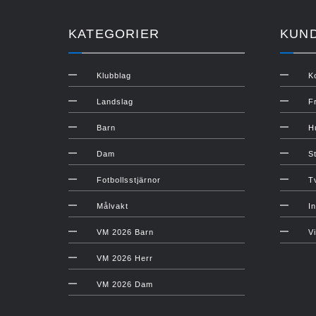
KATEGORIER
KUN
Klubblag
K
Landslag
F
Barn
H
Dam
S
Fotbollsstjärnor
T
Målvakt
In
VM 2026 Barn
V
VM 2026 Herr
VM 2026 Dam