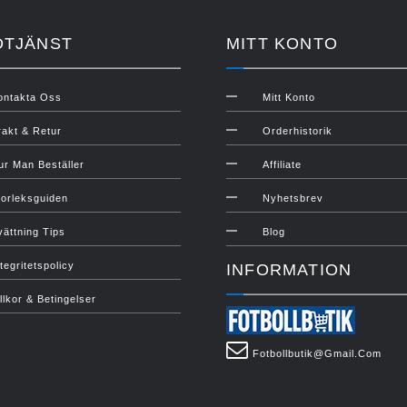
DTJÄNST
MITT KONTO
ontakta Oss
Mitt Konto
rakt & Retur
Orderhistorik
ur Man Beställer
Affiliate
torleksguiden
Nyhetsbrev
vättning Tips
Blog
tegritetspolicy
INFORMATION
illkor & Betingelser
Fotbollbutik@gmail.com