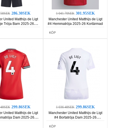
286.30SEK
301.95SEK
2.58SEK
1 041.70SEK
 United Matthijs de Ligt
Manchester United Matthijs de Ligt
je Tröja Barn 2025-26
#4 Hemmatröja 2025-26 Kortärmad
rmad (+ Korta byxor)
KÖP
299.86SEK
299.86SEK
6.48SEK
1 036.48SEK
 United Matthijs de Ligt
Manchester United Matthijs de Ligt
matröja Dam 2025-26
#4 Bortatröja Dam 2025-26
Kortärmad
Kortärmad
KÖP