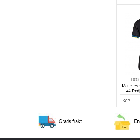
1 036
Manchester
#4 Tred
KÖP
Gratis frakt
Enk