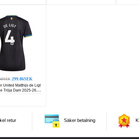
299.86SEK
.48SEK
 United Matthijs de Ligt
je Tröja Dam 2025-26
Kortärmad
el retur
Säker betalning
Kv