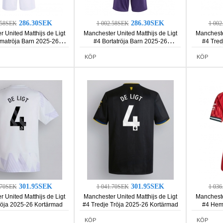
286.30SEK
286.30SEK
.58SEK
1 002.58SEK
1 00
 United Matthijs de Ligt
Manchester United Matthijs de Ligt
Manchester
atröja Barn 2025-26
#4 Bortatröja Barn 2025-26
#4 Tred
rmad (+ Korta byxor)
Kortärmad (+ Korta byxor)
Kortä
KÖP
KÖP
301.95SEK
301.95SEK
.70SEK
1 041.70SEK
1 03
 United Matthijs de Ligt
Manchester United Matthijs de Ligt
Manchester
röja 2025-26 Kortärmad
#4 Tredje Tröja 2025-26 Kortärmad
#4 Hem
KÖP
KÖP