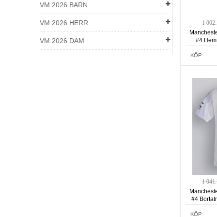
VM 2026 BARN
VM 2026 HERR
1 002
Manchester
VM 2026 DAM
#4 Hemm
Kortä
KÖP
1 041
Manchester
#4 Bortat
KÖP