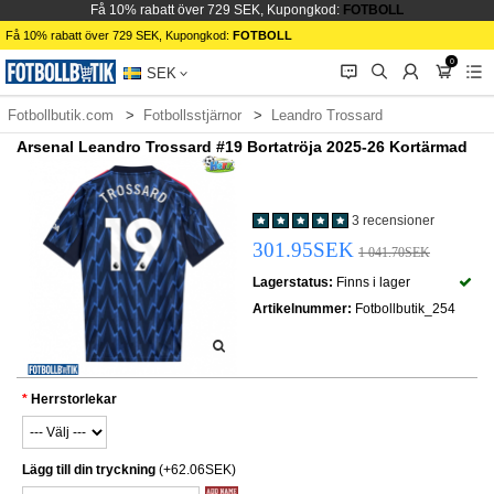
Få 10% rabatt över 729 SEK, Kupongkod:
FOTBOLL
Få 10% rabatt över 729 SEK, Kupongkod:
FOTBOLL
0
󰂱
󰂨
󰃳
󰃦
󰃖
SEK
Fotbollbutik.com
Fotbollsstjärnor
Leandro Trossard
Arsenal Leandro Trossard #19 Bortatröja 2025-26 Kortärmad
3 recensioner
301.95SEK
1 041.70SEK
Lagerstatus:
Finns i lager
Artikelnummer:
Fotbollbutik_254
Herrstorlekar
Lägg till din tryckning
(+62.06SEK)