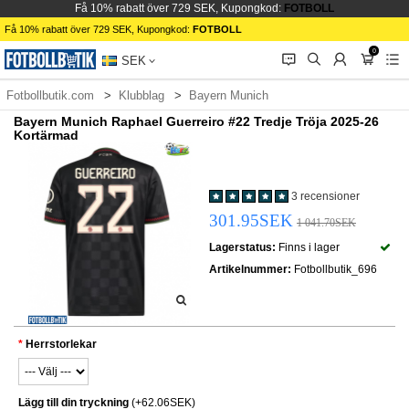
Få 10% rabatt över 729 SEK, Kupongkod:
FOTBOLL
Få 10% rabatt över 729 SEK, Kupongkod:
FOTBOLL
0
󰂱
󰂨
󰃳
󰃦
󰃖
SEK
Fotbollbutik.com
Klubblag
Bayern Munich
Bayern Munich Raphael Guerreiro #22 Tredje Tröja 2025-26
Kortärmad
3 recensioner
301.95SEK
1 041.70SEK
Lagerstatus:
Finns i lager
Artikelnummer:
Fotbollbutik_696
Herrstorlekar
Lägg till din tryckning
(+62.06SEK)