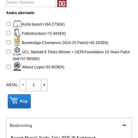
Andra alternativ
Korta byxor(+164.27SEK)
Fotbollsockor(+72.49SEK)
Bundesliga Champions 2024-25 Patch(+40.16SEK)
UCL Starball 6 Times Winner + UEFA Foundation 10 Years Patch
Set(+57.89SEK)
Allianz Logo(+32.85SEK)
ANTAL:
Köp
Beskrivning
Bayern Munich Tredje Tröja 2025-26 Kortärmad