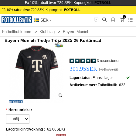
Få 10% rabatt över 729 SEK, Kupongkod:
FOTBOLL
Få 10% rabatt över 729 SEK, Kupongkod:
FOTBOLL
0
󰂱
󰂨
󰃳
󰃦
󰃖
SEK
Fotbollbutik.com
Klubblag
Bayern Munich
Bayern Munich Tredje Tröja 2025-26 Kortärmad
3 recensioner
301.95SEK
1 041.70SEK
Lagerstatus:
Finns i lager
Artikelnummer:
Fotbollbutik_633
Herrstorlekar
Lägg till din tryckning
(+62.06SEK)