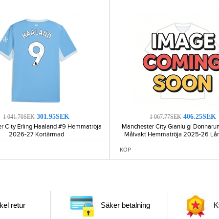
301.95SEK
406.25SEK
1 041.70SEK
1 067.77SEK
r City Erling Haaland #9 Hemmatröja
Manchester City Gianluigi Donna
2026-27 Kortärmad
Målvakt Hemmatröja 2025-26 Lå
KÖP
el retur
Säker betalning
Kv