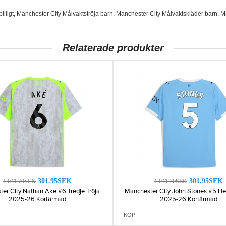
illigt
,
Manchester City Målvaktströja barn
,
Manchester City Målvaktskläder barn
,
M
Relaterade produkter
301.95SEK
301.95SEK
1 041.70SEK
1 041.70SEK
er City Nathan Ake #6 Tredje Tröja
Manchester City John Stones #5 H
2025-26 Kortärmad
2025-26 Kortärmad
KÖP