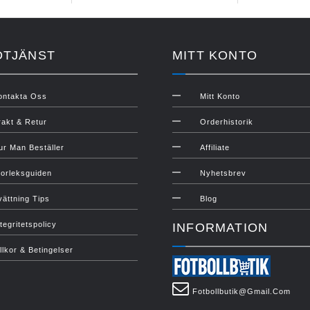
DTJÄNST
MITT KONTO
ontakta Oss
Mitt Konto
rakt & Retur
Orderhistorik
ur Man Beställer
Affiliate
torleksguiden
Nyhetsbrev
vättning Tips
Blog
tegritetspolicy
INFORMATION
illkor & Betingelser
Fotbollbutik@gmail.com