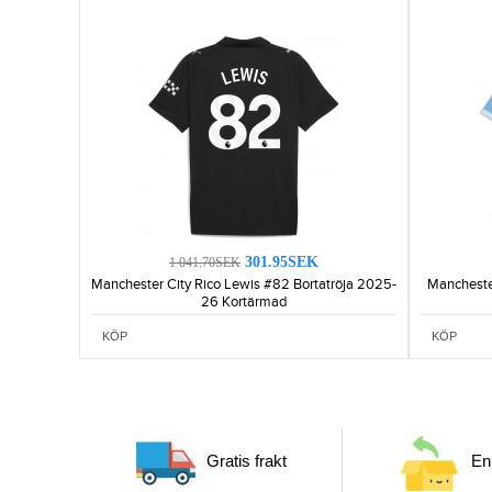
301.95SEK
1 041.70SEK
Manchester City Rico Lewis #82 Bortatröja 2025-
Mancheste
26 Kortärmad
KÖP
KÖP
Gratis frakt
Enk