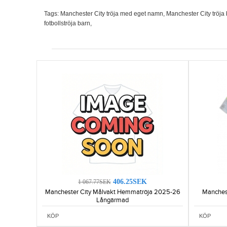
Tags:
Manchester City tröja med eget namn
,
Manchester City tröja b
fotbollströja barn
,
406.25SEK
1 067.77SEK
Manchester City Målvakt Hemmatröja 2025-26
Manchest
Långärmad
KÖP
KÖP