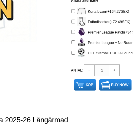
Andra alternativ
Korta byxor(+164.27SEK)
Fotbollsockor(+72.49SEK)
Premier League Patch(+34
Premier League + No Room 
UCL Starball + UEFA Founda
ANTAL:
KÖP
BUY NOW
öja 2025-26 Långärmad