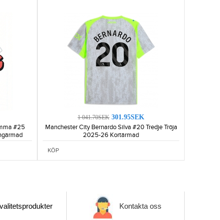
301.95SEK
1 041.70SEK
rumma #25
Manchester City Bernardo Silva #20 Tredje Tröja
ngärmad
2025-26 Kortärmad
KÖP
alitetsprodukter
Kontakta oss