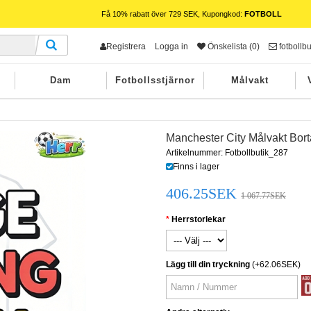
Få 10% rabatt över 729 SEK, Kupongkod:
FOTBOLL
Registrera
Logga in
Önskelista (0)
fotbollb
Dam
Fotbollsstjärnor
Målvakt
Manchester City Målvakt Bor
Artikelnummer: Fotbollbutik_287
Finns i lager
406.25SEK
1 067.77SEK
Herrstorlekar
Lägg till din tryckning
(+62.06SEK)