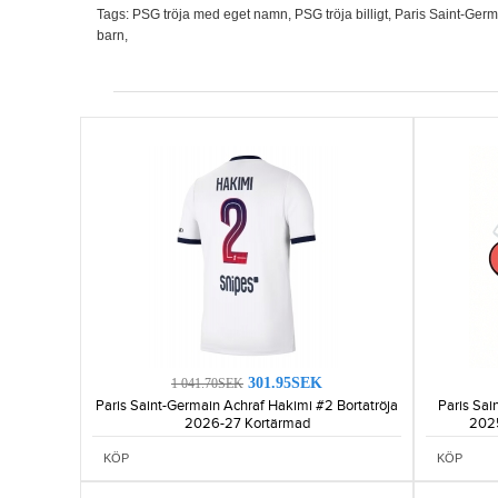
Tags:
PSG tröja med eget namn
,
PSG tröja billigt
,
Paris Saint-Germ
barn
,
301.95SEK
1 041.70SEK
Paris Saint-Germain Achraf Hakimi #2 Bortatröja
Paris Sai
2026-27 Kortärmad
2025
KÖP
KÖP