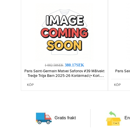
380.17SEK
1 002.58SEK
Paris Saint-Germain Matvei Safonov #39 Målvakt
Paris Sa
Tredje Tröja Barn 2025-26 Kortärmad (+ Korta
byxor)
KÖP
KÖP
Gratis frakt
Enk