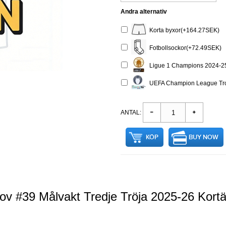
Andra alternativ
Korta byxor(+164.27SEK)
Fotbollsockor(+72.49SEK)
Ligue 1 Champions 2024-2
UEFA Champion League Trop
ANTAL:
KÖP
BUY NOW
ov #39 Målvakt Tredje Tröja 2025-26 Kort