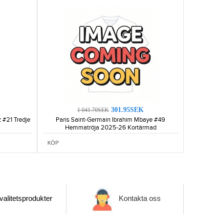
301.95SEK
1 041.70SEK
 #21 Tredje
Paris Saint-Germain Ibrahim Mbaye #49
Hemmatröja 2025-26 Kortärmad
KÖP
alitetsprodukter
Kontakta oss