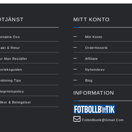
DTJÄNST
MITT KONTO
ontakta Oss
Mitt Konto
rakt & Retur
Orderhistorik
ur Man Beställer
Affiliate
torleksguiden
Nyhetsbrev
vättning Tips
Blog
tegritetspolicy
INFORMATION
illkor & Betingelser
Fotbollbutik@gmail.com