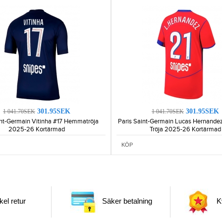
301.95SEK
301.95SEK
1 041.70SEK
1 041.70SEK
int-Germain Vitinha #17 Hemmatröja
Paris Saint-Germain Lucas Hernandez
2025-26 Kortärmad
Tröja 2025-26 Kortärmad
KÖP
el retur
Säker betalning
Kv