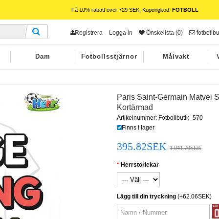
Få 10% rabatt över 729 SEK, Kupongkod:
FOTBOLL
Registrera
Logga in
Önskelista (0)
fotbollb
Dam
Fotbollsstjärnor
Målvakt
Paris Saint-Germain Matvei S
Kortärmad
Artikelnummer: Fotbollbutik_570
Finns i lager
395.82SEK
1 041.70SEK
Herrstorlekar
Lägg till din tryckning
(+62.06SEK)