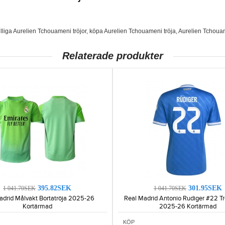
illiga Aurelien Tchouameni tröjor
,
köpa Aurelien Tchouameni tröja
,
Aurelien Tchouam
Relaterade produkter
395.82SEK
301.95SEK
1 041.70SEK
1 041.70SEK
adrid Målvakt Bortatröja 2025-26
Real Madrid Antonio Rudiger #22 Tr
Kortärmad
2025-26 Kortärmad
KÖP