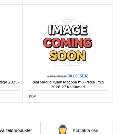
301.95SEK
1 041.70SEK
tröja 2025-
Real Madrid Kylian Mbappe #10 Tredje Tröja
2026-27 Kortärmad
KÖP
alitetsprodukter
Kontakta oss