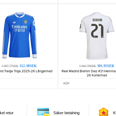
312.38SEK
301.95SEK
1 067.77SEK
1 041.70SEK
rid Tredje Tröja 2025-26 Långärmad
Real Madrid Brahim Diaz #21 Hemma
26 Kortärmad
KÖP
el retur
Säker betalning
Kv