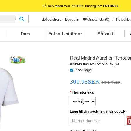
Få 10% rabatt över 729 SEK, Kupongkod:
FOTBOLL
Registrera
Logga in
Önskelista (0)
fotbollb
Dam
Fotbollsstjärnor
Målvakt
Real Madrid Aurelien Tchou
Artikelnummer: Fotbollbutik_34
Finns i lager
301.95SEK
1 041.70SEK
Herrstorlekar
Lägg till din tryckning
(+62.06SEK)