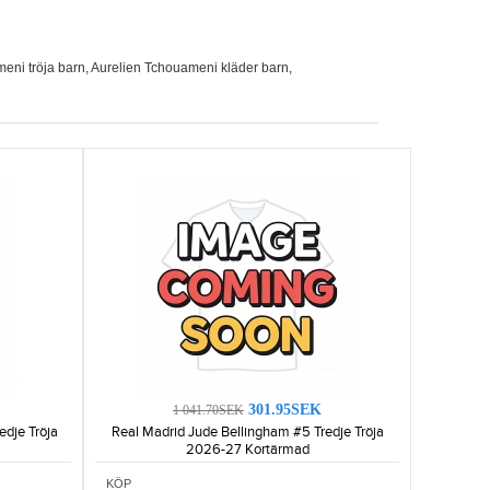
eni tröja barn
,
Aurelien Tchouameni kläder barn
,
301.95SEK
1 041.70SEK
edje Tröja
Real Madrid Jude Bellingham #5 Tredje Tröja
2026-27 Kortärmad
KÖP