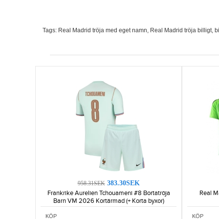
Tags:
Real Madrid tröja med eget namn
,
Real Madrid tröja billigt
,
b
383.30SEK
958.31SEK
Frankrike Aurelien Tchouameni #8 Bortatröja
Real M
Barn VM 2026 Kortärmad (+ Korta byxor)
KÖP
KÖP