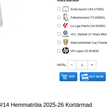
Andra alternativ
Korta byxor(+164.27SEK)
Fotbollsockor(+72.49SEK)
La Liga Patch(+34.94SEK)
UCL Starball 15 Times Winn
Intercontinental Cup Cham
HP Logo(+32.85SEK)
ANTAL:
KÖP
BUY NOW
i #14 Hemmatröja 2025-26 Kortärmad