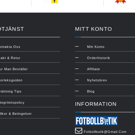
DTJÄNST
MITT KONTO
ontakta Oss
Mitt Konto
rakt & Retur
Orderhistorik
ur Man Beställer
Affiliate
torleksguiden
Nyhetsbrev
vättning Tips
Blog
tegritetspolicy
INFORMATION
illkor & Betingelser
Fotbollbutik@gmail.com