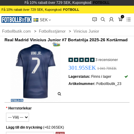
Få 10% rabatt över 729 SEK, Kupongkod:
FOTBOLL
Få 10% rabatt över 729 SEK, Kupongkod:
FOTBOLL
0
󰂱
󰂨
󰃳
󰃦
󰃖
SEK
Fotbollbutik.com
Fotbollsstjärnor
Vinicius Junior
Real Madrid Vinicius Junior #7 Bortatröja 2025-26 Kortärmad
3 recensioner
301.95SEK
1 041.70SEK
Lagerstatus:
Finns i lager
Artikelnummer:
Fotbollbutik_23
Herrstorlekar
Lägg till din tryckning
(+62.06SEK)