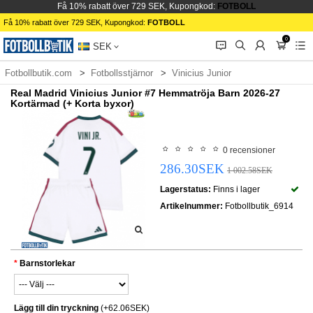
Få 10% rabatt över 729 SEK, Kupongkod:
FOTBOLL
Få 10% rabatt över 729 SEK, Kupongkod:
FOTBOLL
0
󰂱
󰂨
󰃳
󰃦
󰃖
SEK
Fotbollbutik.com
Fotbollsstjärnor
Vinicius Junior
Real Madrid Vinicius Junior #7 Hemmatröja Barn 2026-27
Kortärmad (+ Korta byxor)
0 recensioner
286.30SEK
1 002.58SEK
Lagerstatus:
Finns i lager
Artikelnummer:
Fotbollbutik_6914
Barnstorlekar
Lägg till din tryckning
(+62.06SEK)