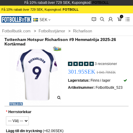
Få 10% rabatt över 729 SEK, Kupongkod:
FOTBOLL
Få 10% rabatt över 729 SEK, Kupongkod:
FOTBOLL
0
󰂱
󰂨
󰃳
󰃦
󰃖
SEK
Fotbollbutik.com
Fotbollsstjärnor
Richarlison
Tottenham Hotspur Richarlison #9 Hemmatröja 2025-26
Kortärmad
3 recensioner
301.95SEK
1 041.70SEK
Lagerstatus:
Finns i lager
Artikelnummer:
Fotbollbutik_523
Herrstorlekar
Lägg till din tryckning
(+62.06SEK)