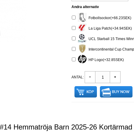
Andra alternativ
Fotbollsockor(+66.23SEK)
La Liga Patch(+34.94SEK)
UCL Starball 15 Times Winn
Intercontinental Cup Cham
HP Logo(+32.85SEK)
ANTAL:
KÖP
BUY NOW
 #14 Hemmatröja Barn 2025-26 Kortärmad 