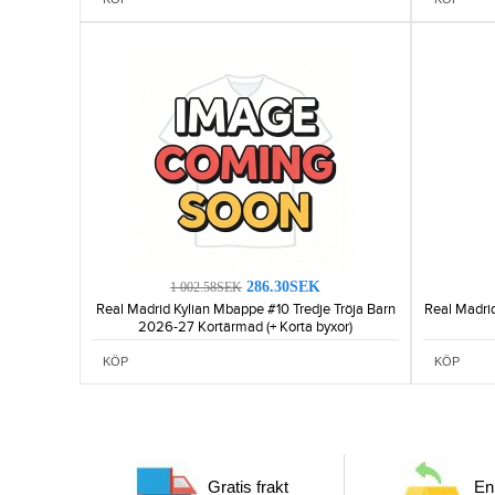
286.30SEK
1 002.58SEK
Real Madrid Kylian Mbappe #10 Tredje Tröja Barn
Real Madrid
2026-27 Kortärmad (+ Korta byxor)
KÖP
KÖP
Gratis frakt
Enk