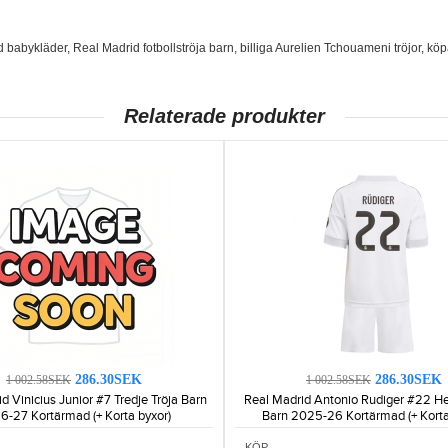
d babykläder
,
Real Madrid fotbollströja barn
,
billiga Aurelien Tchouameni tröjor
,
köp
Relaterade produkter
286.30SEK
286.30SEK
1 002.58SEK
1 002.58SEK
d Vinicius Junior #7 Tredje Tröja Barn
Real Madrid Antonio Rudiger #22 
6-27 Kortärmad (+ Korta byxor)
Barn 2025-26 Kortärmad (+ Korta
KÖP