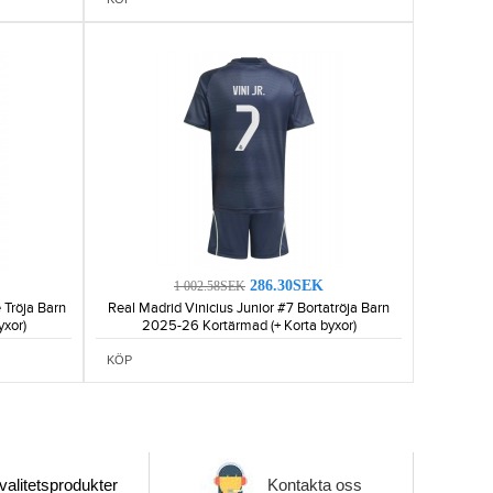
286.30SEK
1 002.58SEK
 Tröja Barn
Real Madrid Vinicius Junior #7 Bortatröja Barn
xor)
2025-26 Kortärmad (+ Korta byxor)
KÖP
alitetsprodukter
Kontakta oss