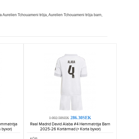
a Aurelien Tchouameni tröja
,
Aurelien Tchouameni tröja barn
,
286.30SEK
1 002.58SEK
Hemmatröja
Real Madrid David Alaba #4 Hemmatröja Barn
 byxor)
2025-26 Kortärmad (+ Korta byxor)
KÖP