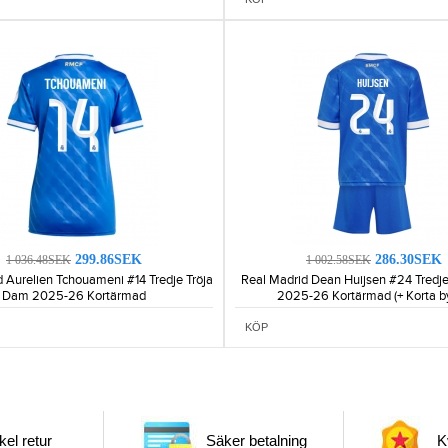
299.86SEK
286.30SEK
1 036.48SEK
1 002.58SEK
 Aurelien Tchouameni #14 Tredje Tröja
Real Madrid Dean Huijsen #24 Tredje
Dam 2025-26 Kortärmad
2025-26 Kortärmad (+ Korta by
KÖP
el retur
Säker betalning
Kv