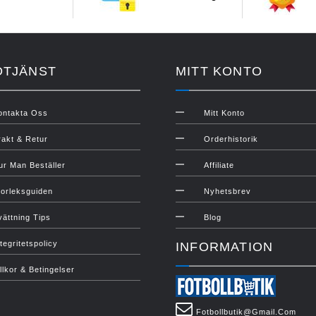
DTJÄNST
MITT KONTO
ontakta Oss
Mitt Konto
rakt & Retur
Orderhistorik
ur Man Beställer
Affiliate
torleksguiden
Nyhetsbrev
vättning Tips
Blog
tegritetspolicy
INFORMATION
illkor & Betingelser
Fotbollbutik@gmail.com