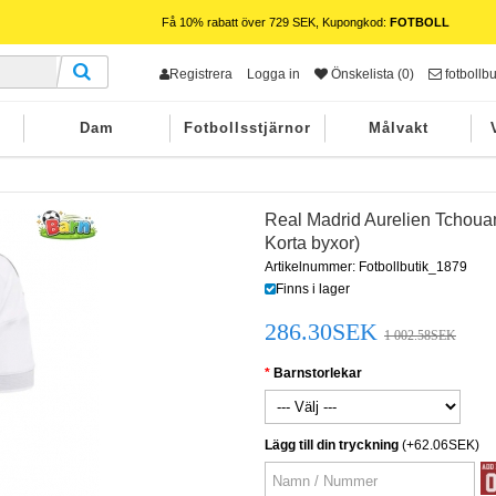
Få 10% rabatt över 729 SEK, Kupongkod:
FOTBOLL
Registrera
Logga in
Önskelista (0)
fotbollb
Dam
Fotbollsstjärnor
Målvakt
Real Madrid Aurelien Tchou
Korta byxor)
Artikelnummer: Fotbollbutik_1879
Finns i lager
286.30SEK
1 002.58SEK
Barnstorlekar
Lägg till din tryckning
(+62.06SEK)