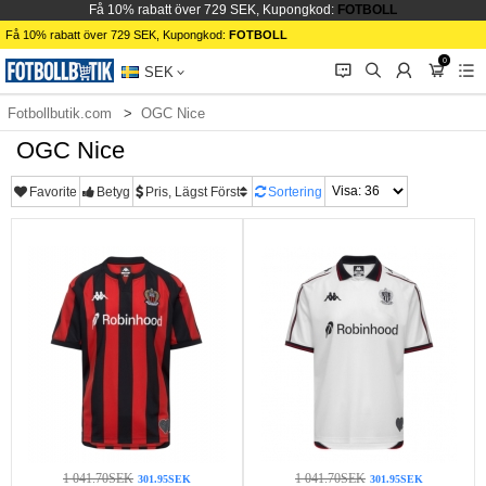
Få 10% rabatt över 729 SEK, Kupongkod:
FOTBOLL
Få 10% rabatt över 729 SEK, Kupongkod:
FOTBOLL
0
󰂱
󰂨
󰃳
󰃦
󰃖
SEK
Fotbollbutik.com
OGC Nice
OGC Nice
Favorite
Betyg
Pris, Lägst Först
Sortering
1 041.70SEK
1 041.70SEK
301.95SEK
301.95SEK