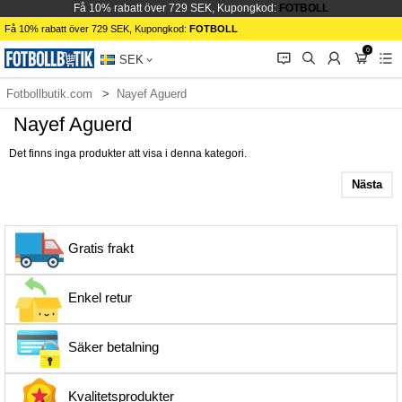
Få 10% rabatt över 729 SEK, Kupongkod:
FOTBOLL
Få 10% rabatt över 729 SEK, Kupongkod:
FOTBOLL
0
󰂱
󰂨
󰃳
󰃦
󰃖
SEK
Fotbollbutik.com
Nayef Aguerd
Nayef Aguerd
Det finns inga produkter att visa i denna kategori.
Nästa
Gratis frakt
Enkel retur
Säker betalning
Kvalitetsprodukter