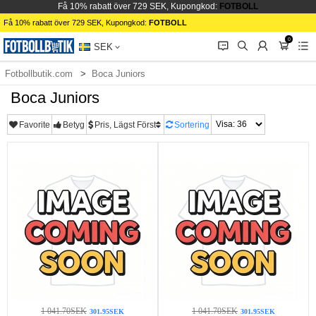
Få 10% rabatt över 729 SEK, Kupongkod:
FOTBOLL
Få 10% rabatt över 729 SEK, Kupongkod:
FOTBOLL
0
󰂱
󰂨
󰃳
󰃦
󰃖
SEK
Fotbollbutik.com
Boca Juniors
Boca Juniors
Favorite
Betyg
Pris, Lägst Först
Sortering
1 041.70SEK
1 041.70SEK
301.95SEK
301.95SEK