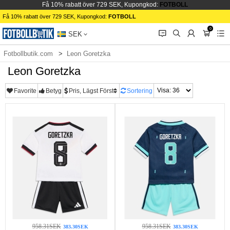
Få 10% rabatt över 729 SEK, Kupongkod:
FOTBOLL
Få 10% rabatt över 729 SEK, Kupongkod:
FOTBOLL
0
󰂱
󰂨
󰃳
󰃦
󰃖
SEK
Fotbollbutik.com
Leon Goretzka
Leon Goretzka
Favorite
Betyg
Pris, Lägst Först
Sortering
958.31SEK
958.31SEK
383.30SEK
383.30SEK