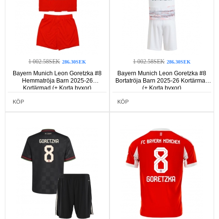
1 002.58SEK
1 002.58SEK
286.30SEK
286.30SEK
Bayern Munich Leon Goretzka #8
Bayern Munich Leon Goretzka #8
Hemmatröja Barn 2025-26
Bortatröja Barn 2025-26 Kortärmad
Kortärmad (+ Korta byxor)
(+ Korta byxor)
KÖP
KÖP