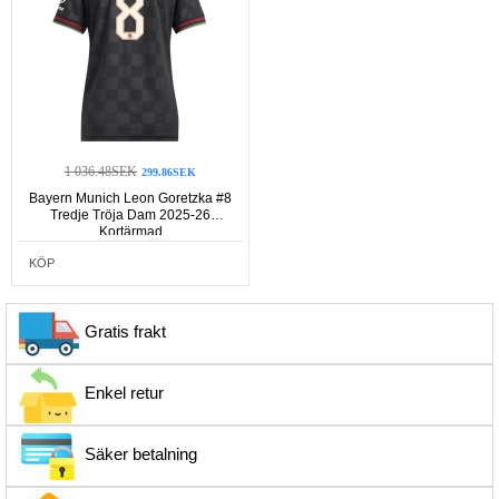
1 036.48SEK
299.86SEK
Bayern Munich Leon Goretzka #8
Tredje Tröja Dam 2025-26
Kortärmad
KÖP
Gratis frakt
Enkel retur
Säker betalning