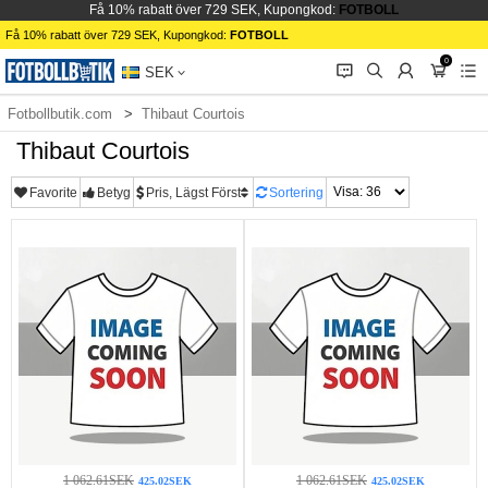
Få 10% rabatt över 729 SEK, Kupongkod:
FOTBOLL
Få 10% rabatt över 729 SEK, Kupongkod:
FOTBOLL
0
󰂱
󰂨
󰃳
󰃦
󰃖
SEK
Fotbollbutik.com
Thibaut Courtois
Thibaut Courtois
Favorite
Betyg
Pris, Lägst Först
Sortering
1 062.61SEK
1 062.61SEK
425.02SEK
425.02SEK