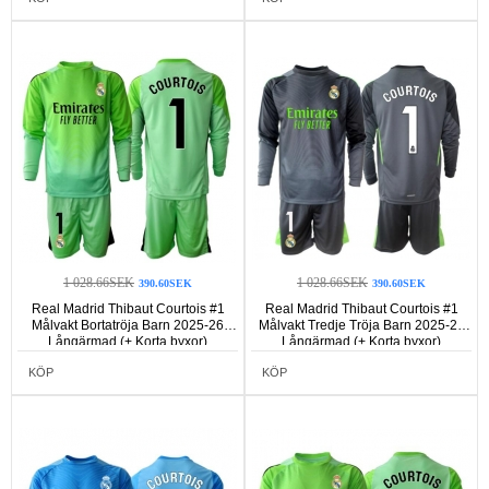
1 028.66SEK
1 028.66SEK
390.60SEK
390.60SEK
Real Madrid Thibaut Courtois #1
Real Madrid Thibaut Courtois #1
Målvakt Bortatröja Barn 2025-26
Målvakt Tredje Tröja Barn 2025-26
Långärmad (+ Korta byxor)
Långärmad (+ Korta byxor)
KÖP
KÖP